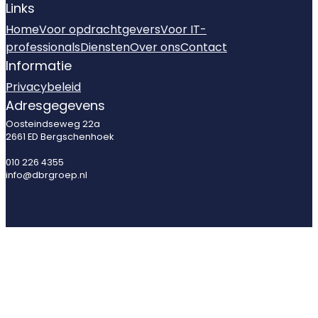
Links
Home
Voor opdrachtgevers
Voor IT-
professionals
Diensten
Over ons
Contact
Informatie
Privacybeleid
Adresgegevens
Oosteindseweg 22a
2661 ED Bergschenhoek
010 226 4355
info@dbrgroep.nl