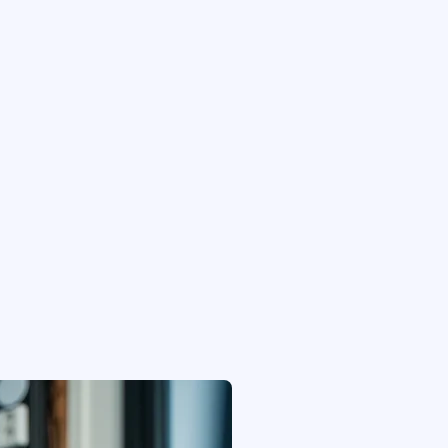
n, in correspondentie en telefonisch
dan 16 jaar. Tenzij ze toestemming hebben van
betrokken te zijn bij de online activiteiten van
g. Als u er van overtuigd bent dat wij zonder
p via dbreugem@debesterecruiters.nl, dan