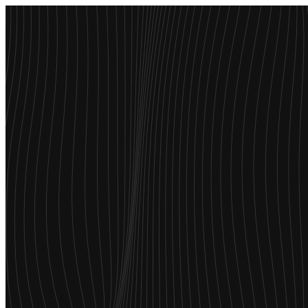
Menu
Over ons
IT Professionals
Opdrachtgevers
Diensten
Vacatures
Blogs
Succesverhalen
Contact
Over ons
Professionals