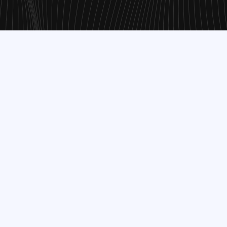
van persoonsgegevens zoals weergegeven in
dbrgroep.nl
an ons verstrekt.