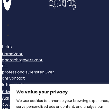
Links
Home
Voor
opdrachtgevers
Voor
IT-
professionals
Diensten
Over
ons
Contact
Informatie
We value your privacy
Privacybeleid
Adresgegevens
We use cookies to enhance your browsing experience,
Oosteindseweg
serve personalised ads or content, and analyse our
22a