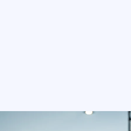
ijvoorbeeld door een profiel op deze website aan te make
erwerken
ens te verzamelen over websitebezoekers die jonger zijn 
n bezoeker ouder dan 16 is. Wij raden ouders dan ook aan 
 kinderen verzameld worden zonder ouderlijke toestemmin
eld over een minderjarige, neem dan contact met ons o
rsoonsgegevens verwerken
gende doelen: