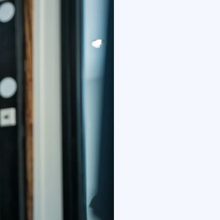
 producten en diensten af te stemmen op uw
uw gegevens worden verzameld. Wij hanteren de
met u of om te voldoen aan een wettelijke
w privacy. Een cookie is een klein
. De cookies die wij gebruiken zijn