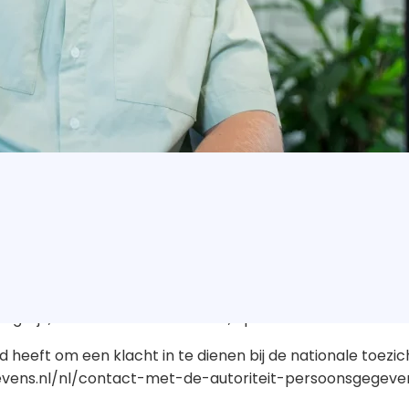
e en uw gebruiksgemak. Ze zorgen ervoor dat de website
ebsite optimaliseren. U kunt zich afmelden voor cookies 
le informatie die eerder is opgeslagen via de instelling
e corrigeren of te verwijderen. Daarnaast heeft u het 
n tegen de verwerking van uw persoonsgegevens door DB
s een verzoek kunt indienen om de persoonsgegevens die
uren.
g, gegevensoverdraging van uw persoonsgegevens of verzo
turen naar dbreugem@debesterecruiters.nl.
u is gedaan, vragen wij u een kopie van uw identiteitsbew
rook met nummers onderaan het paspoort), paspoortnum
gelijk, maar binnen vier weken, op uw verzoek.
id heeft om een klacht in te dienen bij de nationale toez
egevens.nl/nl/contact-met-de-autoriteit-persoonsgegeve