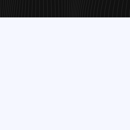
Bergschenhoek, is verantwoordelijk voor de verwerking 
ing van DBR Groep Hij/zij is te bereiken via dbreugem@
ruik maakt van onze diensten en/of omdat u deze zelf a
s die wij verwerken: