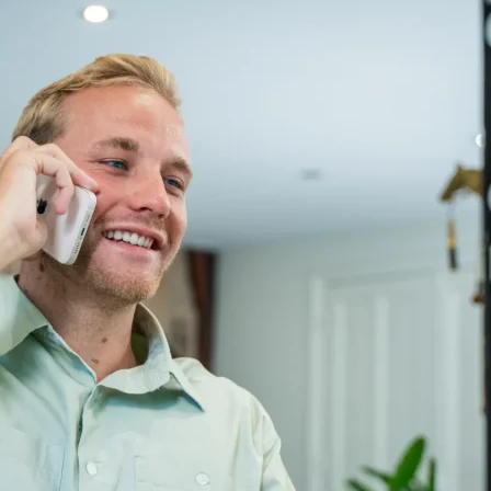
om onze dienstverlening uit te kunnen voeren
m daarmee de website te verbeteren en het aanbod van
n strikt nodig is om de doelen te realiseren waarvoor 
eën) van persoonsgegevens:
s dit nodig is voor de uitvoering van onze overeenkomst 
kies. En analytische cookies die geen inbreuk maken op u
e wordt opgeslagen op uw computer, tablet of smartphone