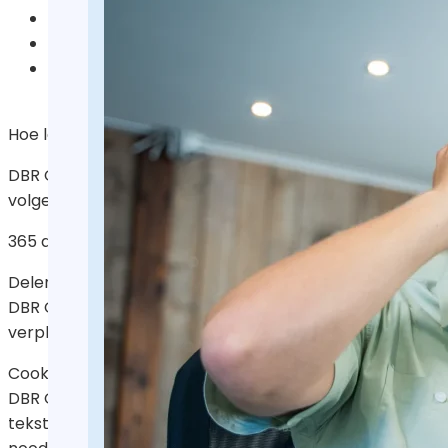
U te kunnen bellen of e-mailen indien dit nodig is 
Om goederen en diensten bij u af te leveren
DBR Groep analyseert uw gedrag op de website o
voorkeuren.
Hoe lang we persoonsgegevens bewaren
DBR Groep bewaart uw persoonsgegevens niet langer da
volgende bewaartermijnen voor de volgende (categori
365 dagen
Delen van persoonsgegevens met derden
DBR Groep verstrekt uitsluitend aan derden en alleen al
verplichting.
Cookies, of vergelijkbare technieken, die wij gebruiken
DBR Groep gebruikt alleen technische en functionele coo
tekstbestand dat bij het eerste bezoek aan deze websit