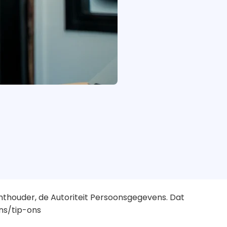
 naar behoren werkt en onthouden bijvoorbeeld
door uw internetbrowser zo in te stellen dat
en van uw browser verwijderen.
recht om uw eventuele toestemming voor de
R Groep en heeft u het recht op
 wij van u beschikken in een computerbestand
ek tot intrekking van uw toestemming of
ijs met het verzoek mee te sturen. Maak in deze
mer en Burgerservicenummer (BSN) zwart. Dit
ichthouder, de Autoriteit Persoonsgegevens. Dat
ns/tip-ons