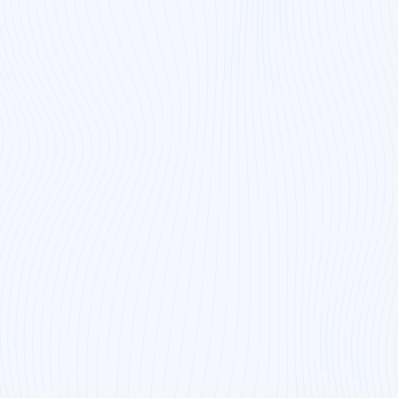
 maand o.b.v. 36 uur