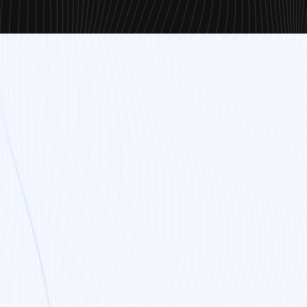
 beheer? Zoek je
Lees dan snel deze
ers.
 in alles wat ze
, prettig en je krijgt
IT is cruciaal om de
diverse