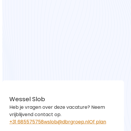
Upload je CV
Toegestane bestandstypen: pdf, docx
Verzenden
Wessel Slob
Heb je vragen over deze vacature? Neem
vrijblijvend contact op.
+31 685575758
wslob@dbrgroep.nl
Of plan