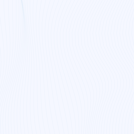
rder een belangrijke
s technisch
 gebruikers met
eiten en voert deze
) en zorgt dat het
jg je veel vrijheid
mee in diverse
ste rapportages.
e technische bagage
ré