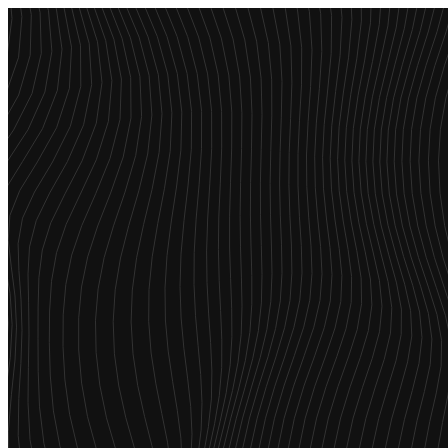
Menu
Over ons
IT Professionals
Opdrachtgevers
Diensten
Vacatures
Blogs
Succesverhalen
Contact
Over ons
Professionals